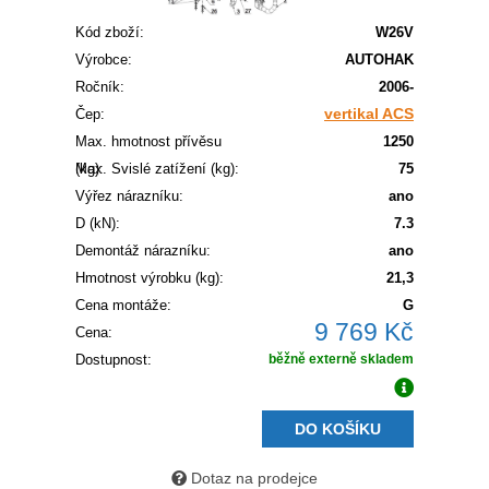
Kód zboží:
W26V
Výrobce:
AUTOHAK
Ročník:
2006-
vertikal ACS
Čep:
Max. hmotnost přívěsu
1250
(kg):
Max. Svislé zatížení (kg):
75
Výřez nárazníku:
ano
D (kN):
7.3
Demontáž nárazníku:
ano
Hmotnost výrobku (kg):
21,3
Cena montáže:
G
9 769 Kč
Cena:
Dostupnost:
běžně externě skladem
DO KOŠÍKU
Dotaz na prodejce