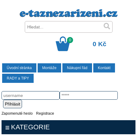
0
0 Kč
Úvodní stránka
Montáže
Nákupní řád
Kontakt
RADY a TIPY
Zapomenuté heslo
Registrace
KATEGORIE