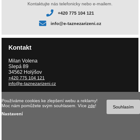
Kontaktujte nás telefonicky nebo e-mailem.
+420 775 104 121
info@e-taznezarizeni.cz
Kontakt
Milan Volena
Slepá 89
34562 Holýšov
+420 775 104 121
info@e-taznezarizeni.cz
Používáme cookies ke zlepšení webu a reklamy!
Copyright © 2026 e-taznezarizeni.cz | Aktualizace 06.08.2026 |
Tvorba
Moc nám pomůžete svým souhlasem. Více
zde
!
internetového obchodu
- MK software |
Nastavení cookies
Souhlasím
Nastavení