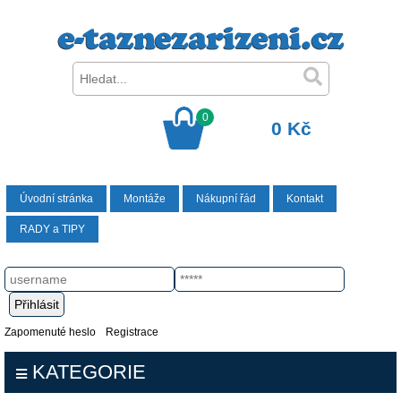
0
0 Kč
Úvodní stránka
Montáže
Nákupní řád
Kontakt
RADY a TIPY
Zapomenuté heslo
Registrace
KATEGORIE