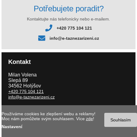
Potřebujete poradit?
Kontaktujte nás telefonicky nebo e-mailem.
+420 775 104 121
info@e-taznezarizeni.cz
Kontakt
Milan Volena
Slepá 89
34562 Holýšov
+420 775 104 121
info@e-taznezarizeni.cz
Používáme cookies ke zlepšení webu a reklamy!
Copyright © 2026 e-taznezarizeni.cz | Aktualizace 08.08.2026 |
Tvorba
Moc nám pomůžete svým souhlasem. Více
zde
!
internetového obchodu
- MK software |
Nastavení cookies
Souhlasím
Nastavení