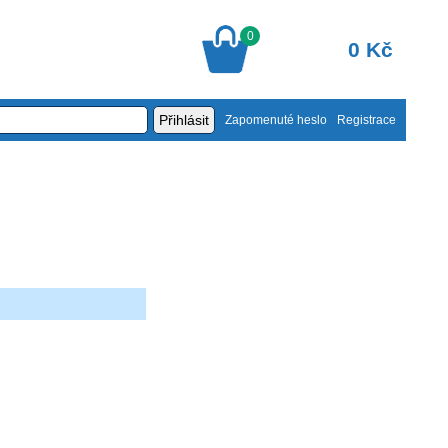
0
0 Kč
Zapomenuté heslo
Registrace