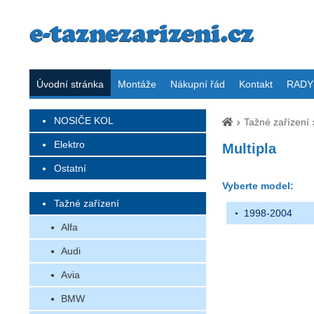
Úvodní stránka
Montáže
Nákupní řád
Kontakt
RADY 
NOSIČE KOL
Tažné zařízení
Elektro
Multipla
Ostatní
Vyberte model:
Tažné zařízení
1998-2004
Alfa
Audi
Avia
BMW