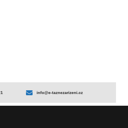
21
info@e-taznezarizeni.cz