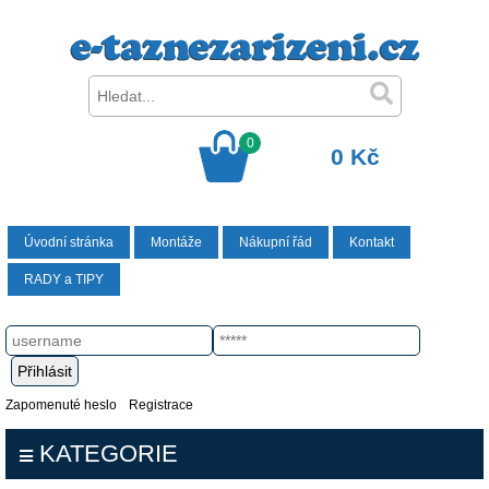
0
0 Kč
Úvodní stránka
Montáže
Nákupní řád
Kontakt
RADY a TIPY
Zapomenuté heslo
Registrace
KATEGORIE