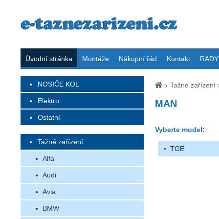
Úvodní stránka
Montáže
Nákupní řád
Kontakt
RADY 
NOSIČE KOL
Tažné zařízení
Elektro
MAN
Ostatní
Vyberte model:
Tažné zařízení
TGE
Alfa
Audi
Avia
BMW