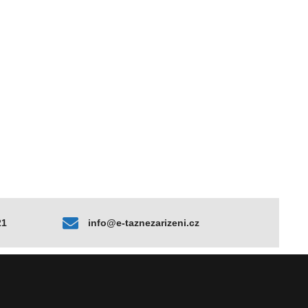
21
info@e-taznezarizeni.cz