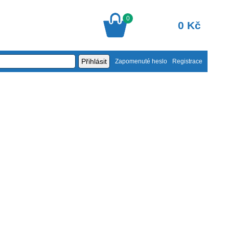
0
0 Kč
Zapomenuté heslo
Registrace