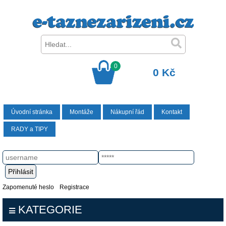
0
0 Kč
Úvodní stránka
Montáže
Nákupní řád
Kontakt
RADY a TIPY
Zapomenuté heslo
Registrace
KATEGORIE