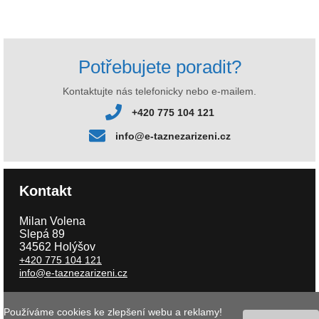
Potřebujete poradit?
Kontaktujte nás telefonicky nebo e-mailem.
+420 775 104 121
info@e-taznezarizeni.cz
Kontakt
Milan Volena
Slepá 89
34562 Holýšov
+420 775 104 121
info@e-taznezarizeni.cz
Používáme cookies ke zlepšení webu a reklamy!
Copyright © 2026 e-taznezarizeni.cz | Aktualizace 06.08.2026 |
Tvorba