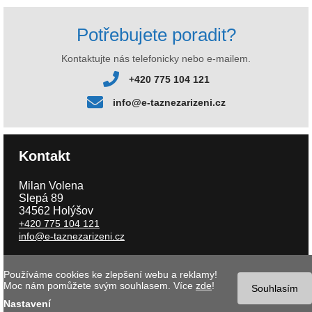
Potřebujete poradit?
Kontaktujte nás telefonicky nebo e-mailem.
+420 775 104 121
info@e-taznezarizeni.cz
Kontakt
Milan Volena
Slepá 89
34562 Holýšov
+420 775 104 121
info@e-taznezarizeni.cz
Používáme cookies ke zlepšení webu a reklamy!
Copyright © 2026 e-taznezarizeni.cz | Aktualizace 08.08.2026 |
Tvorba
Moc nám pomůžete svým souhlasem. Více
zde
!
internetového obchodu
- MK software |
Nastavení cookies
Souhlasím
Nastavení