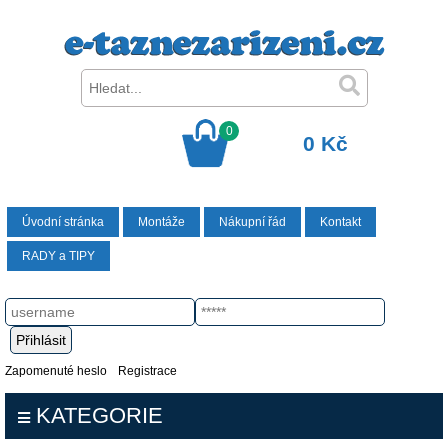
0
0 Kč
Úvodní stránka
Montáže
Nákupní řád
Kontakt
RADY a TIPY
Zapomenuté heslo
Registrace
KATEGORIE