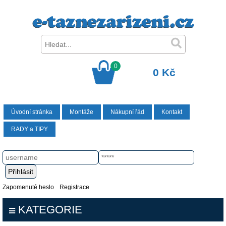
0
0 Kč
Úvodní stránka
Montáže
Nákupní řád
Kontakt
RADY a TIPY
Zapomenuté heslo
Registrace
KATEGORIE