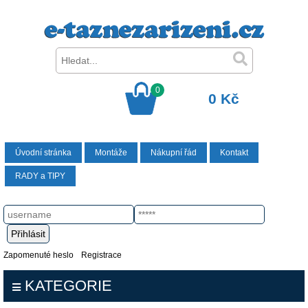
0
0 Kč
Úvodní stránka
Montáže
Nákupní řád
Kontakt
RADY a TIPY
Zapomenuté heslo
Registrace
KATEGORIE