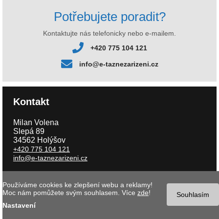
Potřebujete poradit?
Kontaktujte nás telefonicky nebo e-mailem.
+420 775 104 121
info@e-taznezarizeni.cz
Kontakt
Milan Volena
Slepá 89
34562 Holýšov
+420 775 104 121
info@e-taznezarizeni.cz
Používáme cookies ke zlepšení webu a reklamy!
Copyright © 2026 e-taznezarizeni.cz | Aktualizace 08.08.2026 |
Tvorba
Moc nám pomůžete svým souhlasem. Více
zde
!
internetového obchodu
- MK software |
Nastavení cookies
Souhlasím
Nastavení