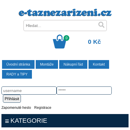
0
0 Kč
Úvodní stránka
Montáže
Nákupní řád
Kontakt
RADY a TIPY
Zapomenuté heslo
Registrace
KATEGORIE