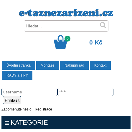
0
0 Kč
Úvodní stránka
Montáže
Nákupní řád
Kontakt
RADY a TIPY
Zapomenuté heslo
Registrace
KATEGORIE