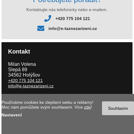
Kontaktujte nás telefonicky nebo e-mailem.
+420 775 104 121
info@e-taznezarizeni.cz
Kontakt
Milan Volena
Slepá 89
34562 Holýšov
+420 775 104 121
info@e-taznezarizeni.cz
Používáme cookies ke zlepšení webu a reklamy!
Copyright © 2026 e-taznezarizeni.cz | Aktualizace 07.08.2026 |
Tvorba
Moc nám pomůžete svým souhlasem. Více
zde
!
internetového obchodu
- MK software |
Nastavení cookies
Souhlasím
Nastavení