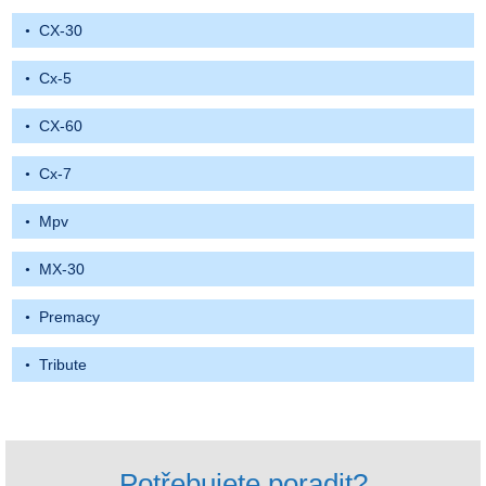
CX-30
Cx-5
CX-60
Cx-7
Mpv
MX-30
Premacy
Tribute
Potřebujete poradit?