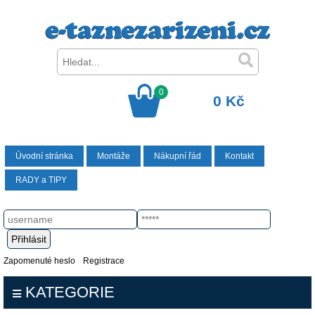
0
0 Kč
Úvodní stránka
Montáže
Nákupní řád
Kontakt
RADY a TIPY
Zapomenuté heslo
Registrace
KATEGORIE