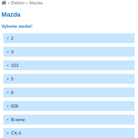
Elektro
Mazda
Mazda
Vyberte model:
2
3
323
5
6
626
B-serie
CX-3