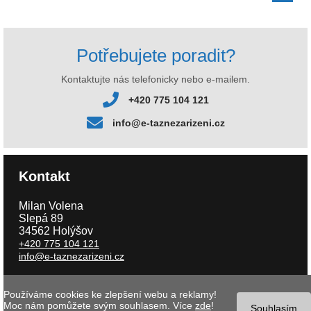
Potřebujete poradit?
Kontaktujte nás telefonicky nebo e-mailem.
+420 775 104 121
info@e-taznezarizeni.cz
Kontakt
Milan Volena
Slepá 89
34562 Holýšov
+420 775 104 121
info@e-taznezarizeni.cz
Používáme cookies ke zlepšení webu a reklamy!
Copyright © 2026 e-taznezarizeni.cz | Aktualizace 09.08.2026 |
Tvorba
Moc nám pomůžete svým souhlasem. Více
zde
!
internetového obchodu
- MK software |
Nastavení cookies
Souhlasím