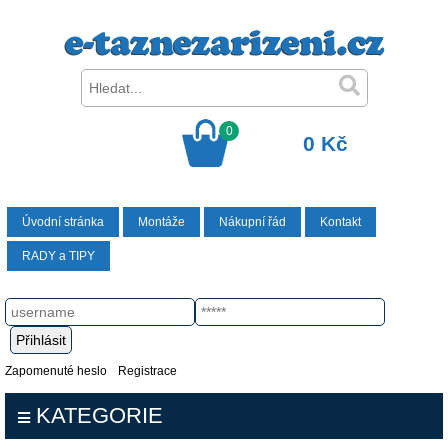
0
0 Kč
Úvodní stránka
Montáže
Nákupní řád
Kontakt
RADY a TIPY
Zapomenuté heslo
Registrace
KATEGORIE