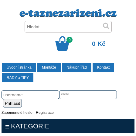
0
0 Kč
Úvodní stránka
Montáže
Nákupní řád
Kontakt
RADY a TIPY
Zapomenuté heslo
Registrace
KATEGORIE