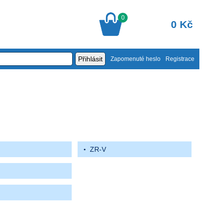
0
0 Kč
Zapomenuté heslo
Registrace
ZR-V