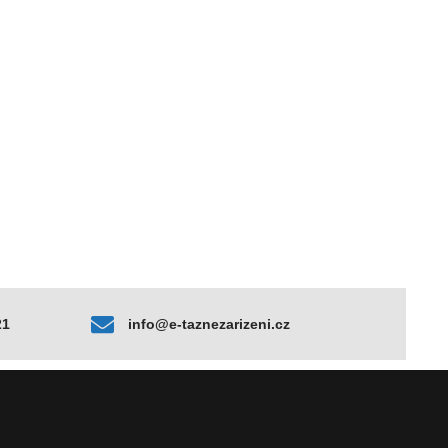
21
info@e-taznezarizeni.cz