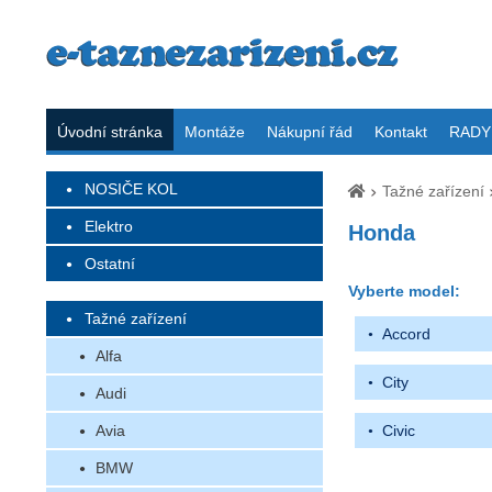
Úvodní stránka
Montáže
Nákupní řád
Kontakt
RADY 
NOSIČE KOL
Tažné zařízení
Elektro
Honda
Ostatní
Vyberte model:
Tažné zařízení
Accord
Alfa
City
Audi
Avia
Civic
BMW