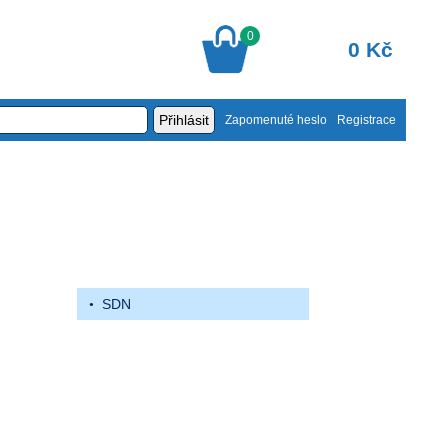
0
0 Kč
Zapomenuté heslo
Registrace
SDN