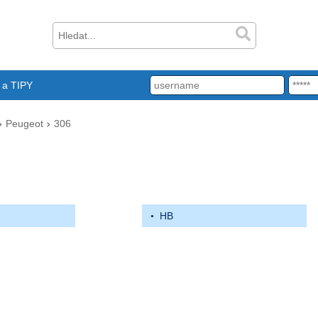
a TIPY
Peugeot
306
HB