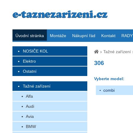
Úvodní stránka
Montáže
Nákupní řád
Kontakt
RADY 
NOSIČE KOL
Tažné zařízení
Elektro
306
Ostatní
Vyberte model:
Tažné zařízení
combi
Alfa
Audi
Avia
BMW