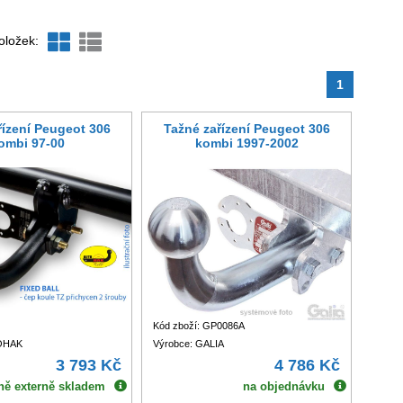
oložek:
1
řízení Peugeot 306
Tažné zařízení Peugeot 306
ombi 97-00
kombi 1997-2002
Kód zboží: GP0086A
TOHAK
Výrobce: GALIA
3 793 Kč
4 786 Kč
ně externě skladem
na objednávku