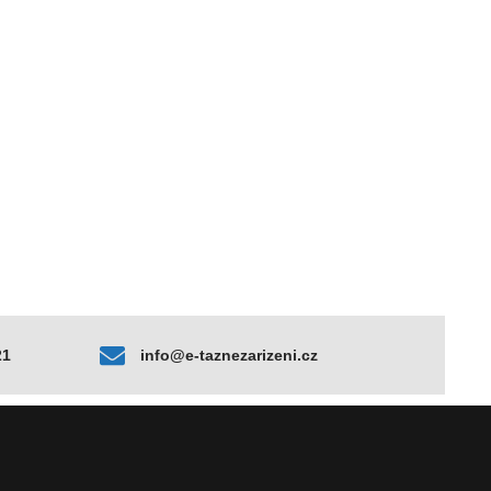
21
info@e-taznezarizeni.cz