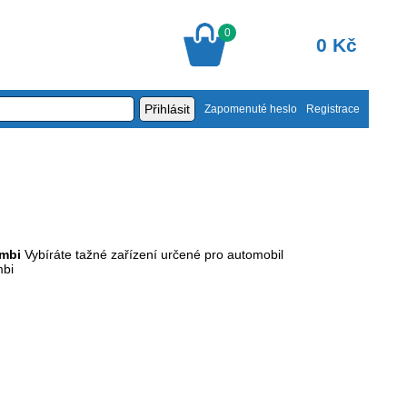
0
0 Kč
Zapomenuté heslo
Registrace
mbi
Vybíráte tažné zařízení určené pro automobil
mbi