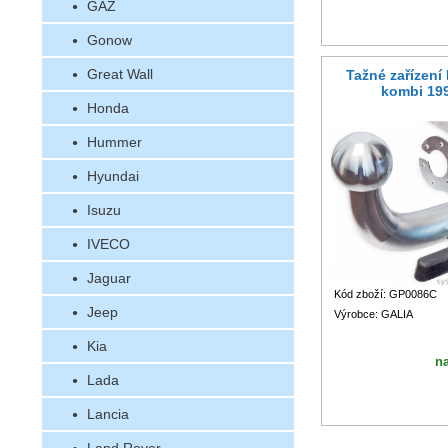
GAZ
Gonow
Great Wall
Tažné zařízení
kombi 19
Honda
Hummer
Hyundai
Isuzu
IVECO
Jaguar
Kód zboží: GP0086C
Jeep
Výrobce: GALIA
Kia
n
Lada
Lancia