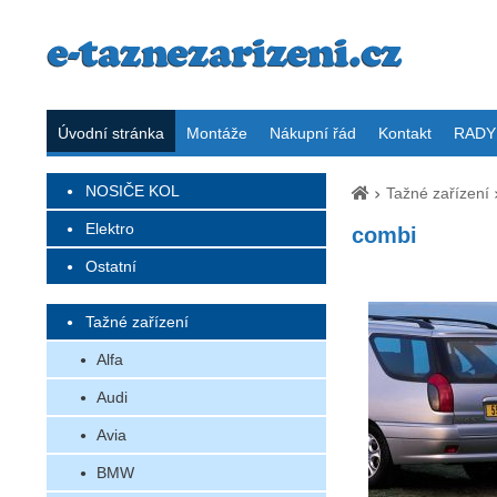
Úvodní stránka
Montáže
Nákupní řád
Kontakt
RADY 
NOSIČE KOL
Tažné zařízení
Elektro
combi
Ostatní
Tažné zařízení
Alfa
Audi
Avia
BMW