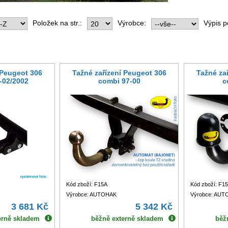
Položek na str.:
Výrobce:
Výpis p
 Peugeot 306
Tažné zařízení Peugeot 306
Tažné za
-02/2002
combi 97-00
c
Kód zboží: F15A
Kód zboží: F15
Výrobce: AUTOHAK
Výrobce: AU
3 681 Kč
5 342 Kč
erně skladem
běžně externě skladem
běž