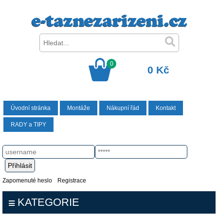
0
0 Kč
Úvodní stránka
Montáže
Nákupní řád
Kontakt
RADY a TIPY
Zapomenuté heslo
Registrace
KATEGORIE