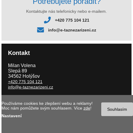
Potřebujete poradit?
Kontaktujte nás telefonicky nebo e-mailem.
+420 775 104 121
info@e-taznezarizeni.cz
Kontakt
Milan Volena
Slepá 89
34562 Holýšov
+420 775 104 121
info@e-taznezarizeni.cz
Používáme cookies ke zlepšení webu a reklamy!
Copyright © 2026 e-taznezarizeni.cz | Aktualizace 06.08.2026 |
Tvorba
Moc nám pomůžete svým souhlasem. Více
zde
!
internetového obchodu
- MK software |
Nastavení cookies
Souhlasím
Nastavení