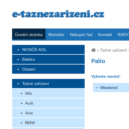
Úvodní stránka
Montáže
Nákupní řád
Kontakt
RADY 
NOSIČE KOL
Tažné zařízení
Elektro
Palio
Ostatní
Vyberte model:
Tažné zařízení
Weekend
Alfa
Audi
Avia
BMW