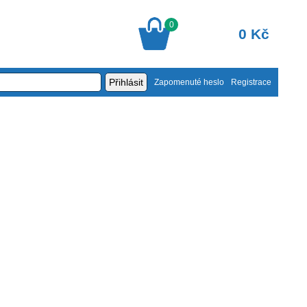
0
0 Kč
Zapomenuté heslo
Registrace