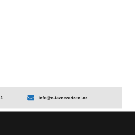
21
info@e-taznezarizeni.cz