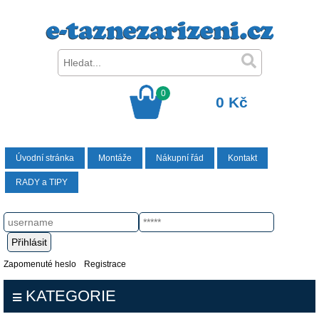
0
0 Kč
Úvodní stránka
Montáže
Nákupní řád
Kontakt
RADY a TIPY
Zapomenuté heslo
Registrace
KATEGORIE