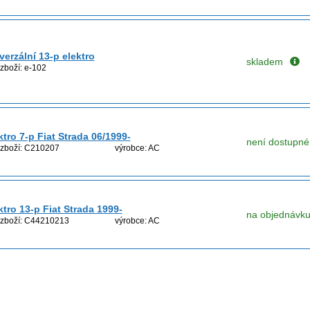
verzální 13-p elektro
skladem
zboží: e-102
ktro 7-p Fiat Strada 06/1999-
není dostupné
 zboží: C210207
výrobce: AC
ktro 13-p Fiat Strada 1999-
na objednávk
 zboží: C44210213
výrobce: AC