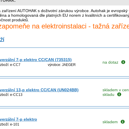
UTOHAK:
 zařízení AUTOHAK s doživotní zárukou výrobce. Autohak je evropský v
ěna a homologovaná dle platných EU norem z kvalitních a certifikovan
čnost produktů.
apomeňe na elektroinstalaci - tažná zaříz
ŽÍ
verzální 7-p elektro CC/CAN (735315)
na dotaz
 zboží: e-CC7
výrobce: JAEGER
verzální 13-p elektro CC/CAN (UN024BB)
skladem v cen
skladu
 zboží: e-CC13
verzální 7-p elektro
skladem
zboží: e-101