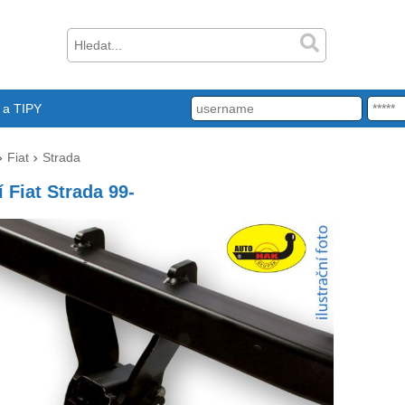
a TIPY
Fiat
Strada
 Fiat Strada 99-