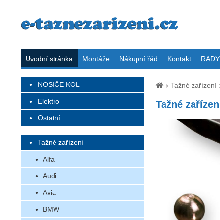
Úvodní stránka
Montáže
Nákupní řád
Kontakt
RADY 
NOSIČE KOL
Tažné zařízení
Elektro
Tažné zařízení
Ostatní
Tažné zařízení
Alfa
Audi
Avia
BMW