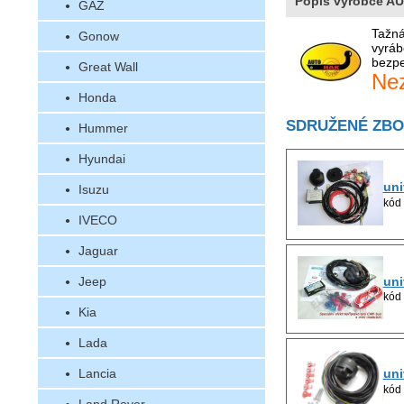
Popis výrobce A
GAZ
Tažná
Gonow
vyráb
bezpe
Great Wall
Nez
Honda
SDRUŽENÉ ZBO
Hummer
Hyundai
uni
Isuzu
kód
IVECO
Jaguar
uni
Jeep
kód
Kia
Lada
Lancia
uni
kód 