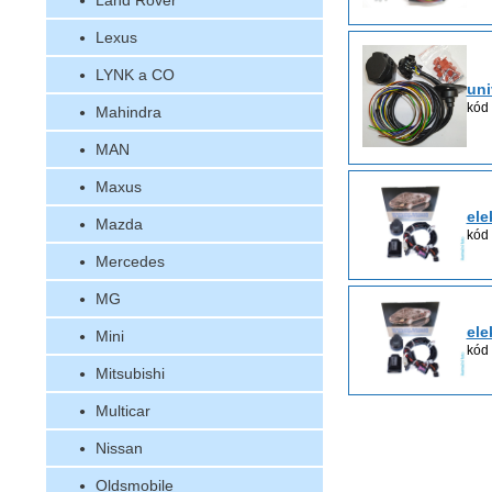
Land Rover
Lexus
LYNK a CO
uni
kód 
Mahindra
MAN
Maxus
ele
Mazda
kód
Mercedes
MG
ele
Mini
kód
Mitsubishi
Multicar
Nissan
Oldsmobile