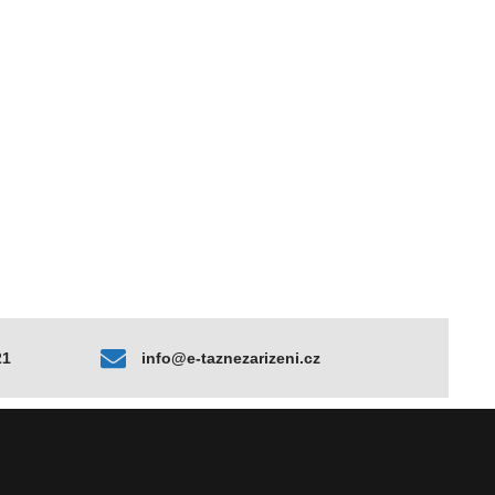
21
info@e-taznezarizeni.cz