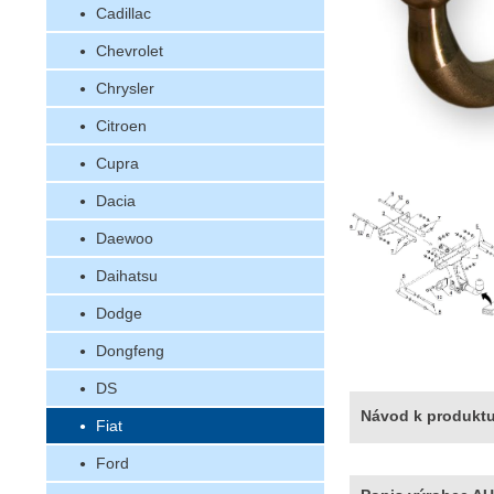
Cadillac
Chevrolet
Chrysler
Citroen
Cupra
Dacia
Daewoo
Daihatsu
Dodge
Dongfeng
DS
Návod k produkt
Fiat
Ford