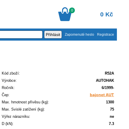
0
0 Kč
Zapomenuté heslo
Registrace
Kód zboží:
R52A
Výrobce:
AUTOHAK
Ročník:
6/1999-
bajonet AUT
Čep:
Max. hmotnost přívěsu (kg):
1300
Max. Svislé zatížení (kg):
75
Výřez nárazníku:
ne
D (kN):
7.3