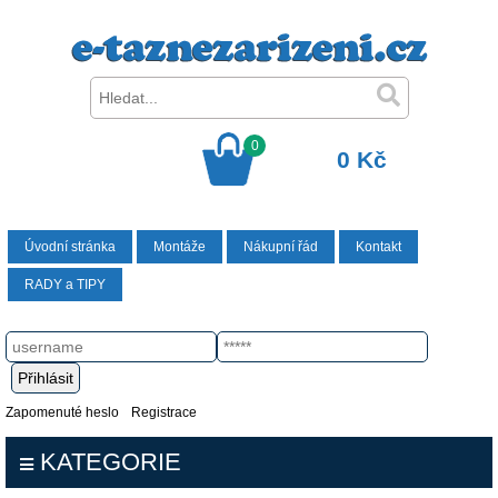
0
0 Kč
Úvodní stránka
Montáže
Nákupní řád
Kontakt
RADY a TIPY
Zapomenuté heslo
Registrace
KATEGORIE