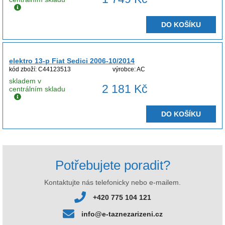
DO KOŠÍKU
elektro 13-p Fiat Sedici 2006-10/2014
kód zboží: C44123513
výrobce: AC
skladem v
2 181 Kč
centrálním skladu
DO KOŠÍKU
Potřebujete poradit?
Kontaktujte nás telefonicky nebo e-mailem.
+420 775 104 121
info@e-taznezarizeni.cz