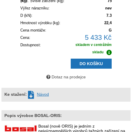
(kg):
Max. Svislé zatížení (kg):
75
Výřez nárazníku:
nev
D (kN):
7.3
Hmotnost výrobku (kg):
22,4
Cena montáže:
G
5 433 Kč
Cena:
Dostupnost:
skladem v centrálním
skladu
DO KOŠÍKU
Dotaz na prodejce
Ke stažení:
Návod
Popis výrobce BOSAL-ORIS:
Bosal (nově ORIS) je jedním z
nejvýznamnějších výrobců tažných zařízení na