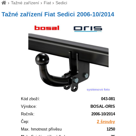
Tažné zařízení
Fiat
Sedici
Tažné zařízení Fiat Sedici 2006-10/2014
Kód zboží:
043-081
Výrobce:
BOSAL-ORIS
Ročník:
2006-10/2014
2 šrouby
Čep:
Max. hmotnost přívěsu
1250