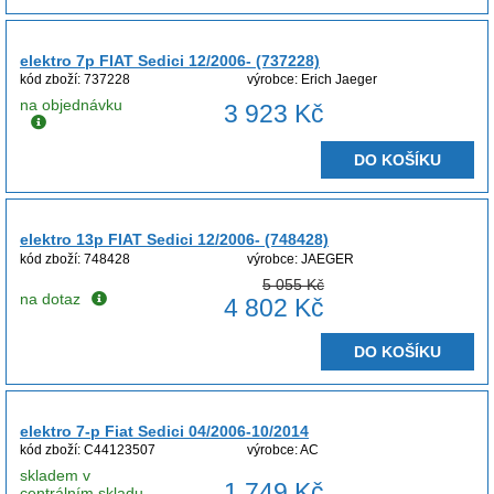
elektro 7p FIAT Sedici 12/2006- (737228)
kód zboží: 737228
výrobce: Erich Jaeger
na objednávku
3 923 Kč
DO KOŠÍKU
elektro 13p FIAT Sedici 12/2006- (748428)
kód zboží: 748428
výrobce: JAEGER
5 055 Kč
na dotaz
4 802 Kč
DO KOŠÍKU
elektro 7-p Fiat Sedici 04/2006-10/2014
kód zboží: C44123507
výrobce: AC
skladem v
1 749 Kč
centrálním skladu