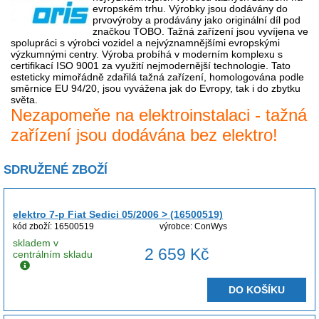
evropském trhu. Výrobky jsou dodávány do
prvovýroby a prodávány jako originální díl pod
značkou TOBO. Tažná zařízení jsou vyvíjena ve
spolupráci s výrobci vozidel a nejvýznamnějšími evropskými
výzkumnými centry. Výroba probíhá v moderním komplexu s
certifikací ISO 9001 za využití nejmodernější technologie. Tato
esteticky mimořádně zdařilá tažná zařízení, homologována podle
směrnice EU 94/20, jsou vyvážena jak do Evropy, tak i do zbytku
světa.
Nezapomeňe na elektroinstalaci - tažná
zařízení jsou dodávána bez elektro!
SDRUŽENÉ ZBOŽÍ
elektro 7-p Fiat Sedici 05/2006 > (16500519)
kód zboží: 16500519
výrobce: ConWys
skladem v
2 659 Kč
centrálním skladu
DO KOŠÍKU