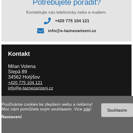
Potřebujete poradit?
Kontaktujte nás telefonicky nebo e-mailem.
+420 775 104 121
info@e-taznezarizeni.cz
Kontakt
Milan Volena
Slepá 89
34562 Holýšov
+420 775 104 121
info@e-taznezarizeni.cz
Používáme cookies ke zlepšení webu a reklamy!
Copyright © 2026 e-taznezarizeni.cz | Aktualizace 09.08.2026 |
Tvorba
Moc nám pomůžete svým souhlasem. Více
zde
!
internetového obchodu
- MK software |
Nastavení cookies
Souhlasím
Nastavení