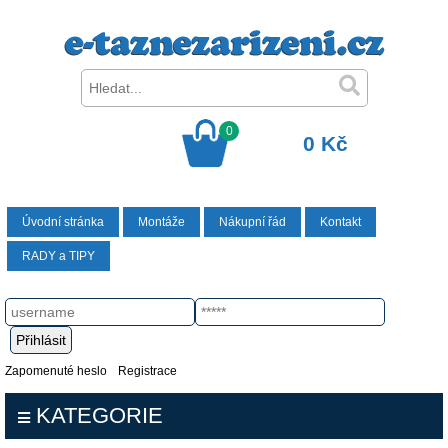
0
0 Kč
Úvodní stránka
Montáže
Nákupní řád
Kontakt
RADY a TIPY
Zapomenuté heslo
Registrace
KATEGORIE