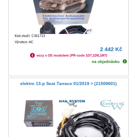
Kód zboží: C351713
Výrobce: AC
2 442 Kč
vozy s OE modulem (PR-code 1D7,1D8,1M7)
na objednávku
elektro 13-p Seat Tarraco 01/2019 > (21500601)