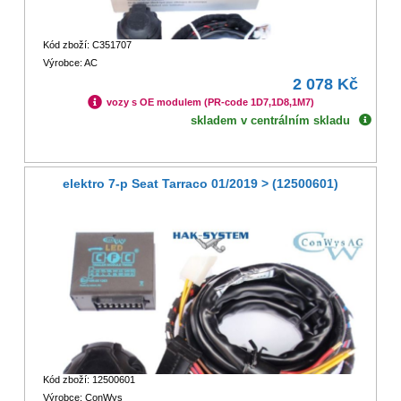
Kód zboží: C351707
Výrobce: AC
2 078 Kč
vozy s OE modulem (PR-code 1D7,1D8,1M7)
skladem v centrálním skladu
elektro 7-p Seat Tarraco 01/2019 > (12500601)
Kód zboží: 12500601
Výrobce: ConWys