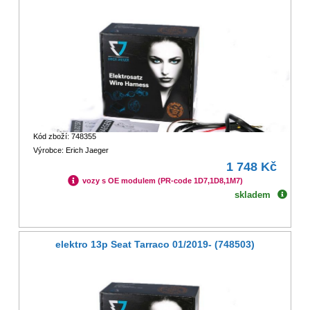
Kód zboží: 748355
Výrobce: Erich Jaeger
1 748 Kč
vozy s OE modulem (PR-code 1D7,1D8,1M7)
skladem
elektro 13p Seat Tarraco 01/2019- (748503)