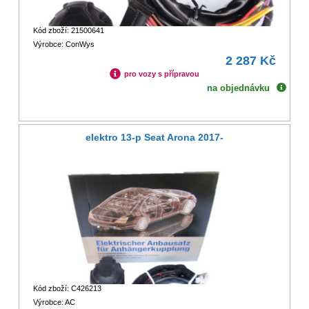
Kód zboží: 21500641
Výrobce: ConWys
2 287 Kč
pro vozy s přípravou
na objednávku
elektro 13-p Seat Arona 2017-
Kód zboží: C426213
Výrobce: AC