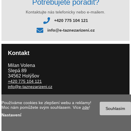
Potřebujete poradit?
Kontaktujte nás telefonicky nebo e-mailem.
+420 775 104 121
info@e-taznezarizeni.cz
Kontakt
Milan Volena
Slepá 89
34562 Holýšov
+420 775 104 121
info@e-taznezarizeni.cz
Používáme cookies ke zlepšení webu a reklamy!
Copyright © 2026 e-taznezarizeni.cz | Aktualizace 08.08.2026 |
Tvorba
Moc nám pomůžete svým souhlasem. Více
zde
!
internetového obchodu
- MK software |
Nastavení cookies
Souhlasím
Nastavení