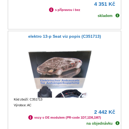
4 351 Kč
s přípravou i bez
skladem
elektro 13-p Seat viz popis (C351713)
Kód zboží: C351713
Výrobce: AC
2 442 Kč
vozy s OE modulem (PR-code 1D7,1D8,1M7)
na objednávku