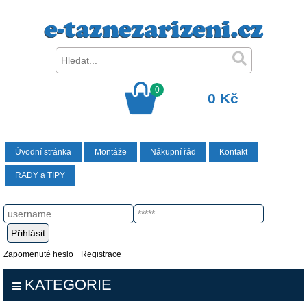
0
0 Kč
Úvodní stránka
Montáže
Nákupní řád
Kontakt
RADY a TIPY
Zapomenuté heslo
Registrace
KATEGORIE