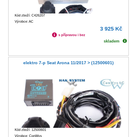
Kód zboží: C426207
Výrobce: AC
3 925 Kč
s přípravou i bez
skladem
elektro 7-p Seat Arona 11/2017 > (12500601)
Kód zboží: 12500601
Výrobce: ConWys