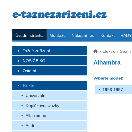
Úvodní stránka
Montáže
Nákupní řád
Kontakt
RADY 
Tažné zařízení
Elektro
Seat
NOSIČE KOL
Alhambra
Ostatní
Vyberte model:
Elektro
1996-1997
Univerzální
Doplňkové svazky
Alfa-romeo
Audi