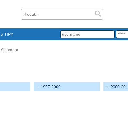
a TIPY
Alhambra
1997-2000
2000-20