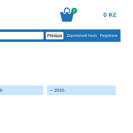
0
0 Kč
Zapomenuté heslo
Registrace
10
2010-