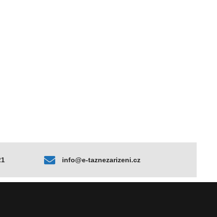
21
info@e-taznezarizeni.cz