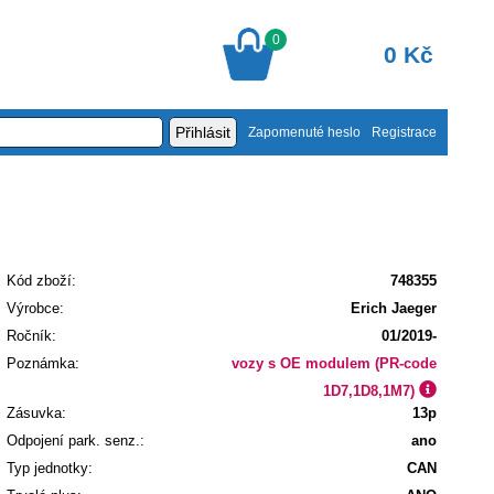
0
0 Kč
Zapomenuté heslo
Registrace
Kód zboží:
748355
Výrobce:
Erich Jaeger
Ročník:
01/2019-
Poznámka:
vozy s OE modulem (PR-code
1D7,1D8,1M7)
Zásuvka:
13p
Odpojení park. senz.:
ano
Typ jednotky:
CAN