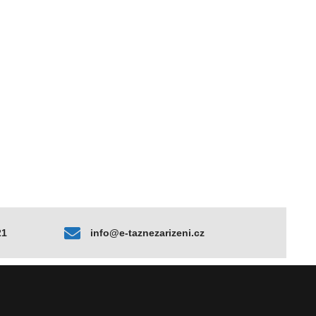
21
info@e-taznezarizeni.cz