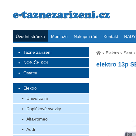
Úvodní stránka
Montáže
Nákupní řád
Kontakt
RADY 
Tažné zařízení
Elektro
Seat
NOSIČE KOL
elektro 13p S
Ostatní
Elektro
Univerzální
Doplňkové svazky
Alfa-romeo
Audi