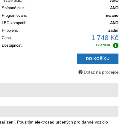
Trvalé plus:
ANO
Spínané plus:
ANO
Programování:
ne/ano
LED kompatib.:
ANO
Připojení:
zadní
1 748 Kč
Cena:
Dostupnost:
skladem
DO KOŠÍKU
Dotaz na prodejce
 zařízení. Použitím elektrosad určených pro danné vozidlo