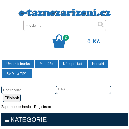
0
0 Kč
Úvodní stránka
Montáže
Nákupní řád
Kontakt
RADY a TIPY
Zapomenuté heslo
Registrace
KATEGORIE