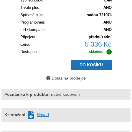
Typ jednotky:
CAN
Trvalé plus:
ANO
Spínané plus:
sadou 721074
Programování:
ANO
LED kompatib.:
ANO
Připojení:
přední/zadní
5 036 Kč
Cena:
Dostupnost:
skladem
DO KOŠÍKU
Dotaz na prodejce
Poznámka k produktu:
nutné kódování
Ke stažení:
Návod