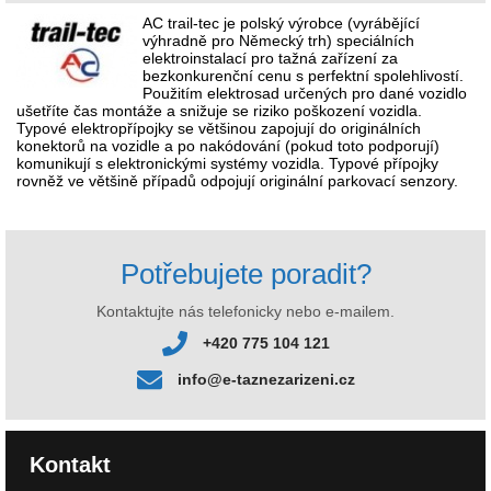
AC trail-tec je polský výrobce (vyrábějící
výhradně pro Německý trh) speciálních
elektroinstalací pro tažná zařízení za
bezkonkurenční cenu s perfektní spolehlivostí.
Použitím elektrosad určených pro dané vozidlo
ušetříte čas montáže a snižuje se riziko poškození vozidla.
Typové elektropřípojky se většinou zapojují do originálních
konektorů na vozidle a po nakódování (pokud toto podporují)
komunikují s elektronickými systémy vozidla. Typové přípojky
rovněž ve většině případů odpojují originální parkovací senzory.
Potřebujete poradit?
Kontaktujte nás telefonicky nebo e-mailem.
+420 775 104 121
info@e-taznezarizeni.cz
Kontakt