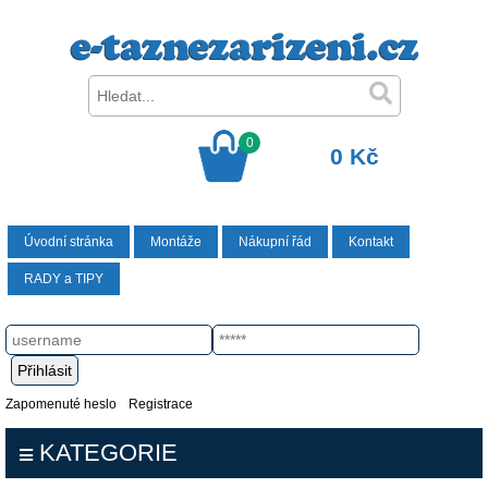
0
0 Kč
Úvodní stránka
Montáže
Nákupní řád
Kontakt
RADY a TIPY
Zapomenuté heslo
Registrace
KATEGORIE