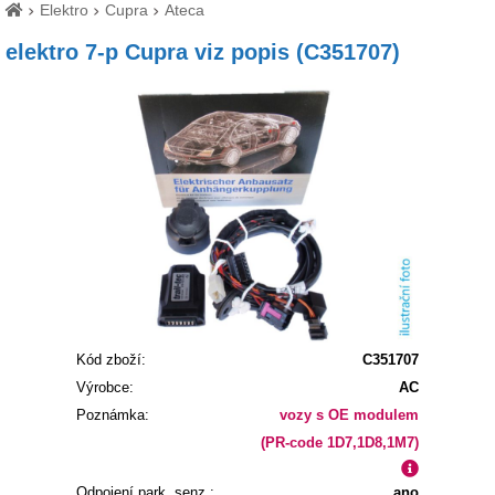
Elektro
Cupra
Ateca
elektro 7-p Cupra viz popis (C351707)
Kód zboží:
C351707
Výrobce:
AC
Poznámka:
vozy s OE modulem
(PR-code 1D7,1D8,1M7)
Odpojení park. senz.:
ano