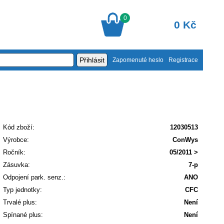
0
0 Kč
Zapomenuté heslo
Registrace
Kód zboží:
12030513
Výrobce:
ConWys
Ročník:
05/2011 >
Zásuvka:
7-p
Odpojení park. senz.:
ANO
Typ jednotky:
CFC
Trvalé plus:
Není
Spínané plus:
Není