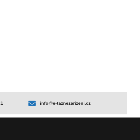
21
info@e-taznezarizeni.cz