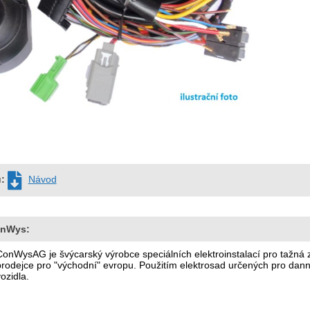
u:
Návod
onWys:
ConWysAG je švýcarský výrobce speciálních elektroinstalací pro tažn
prodejce pro "východní" evropu. Použitím elektrosad určených pro danné
ozidla.