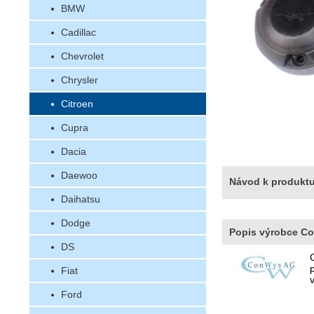
BMW
Cadillac
Chevrolet
Chrysler
Citroen
Cupra
Dacia
Daewoo
Návod k produkt
Daihatsu
Dodge
Popis výrobce C
DS
Fiat
v
Ford