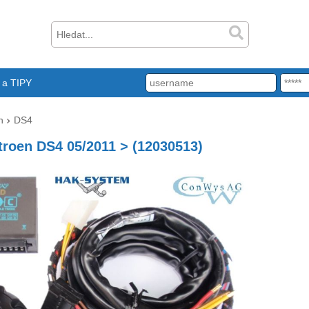
a TIPY
n
DS4
itroen DS4 05/2011 > (12030513)