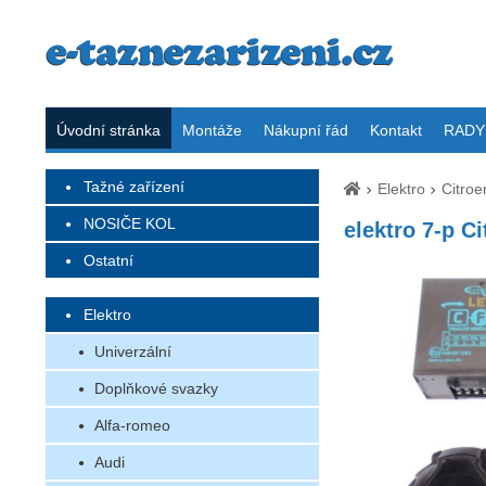
Úvodní stránka
Montáže
Nákupní řád
Kontakt
RADY 
Tažné zařízení
Elektro
Citroe
NOSIČE KOL
elektro 7-p C
Ostatní
Elektro
Univerzální
Doplňkové svazky
Alfa-romeo
Audi