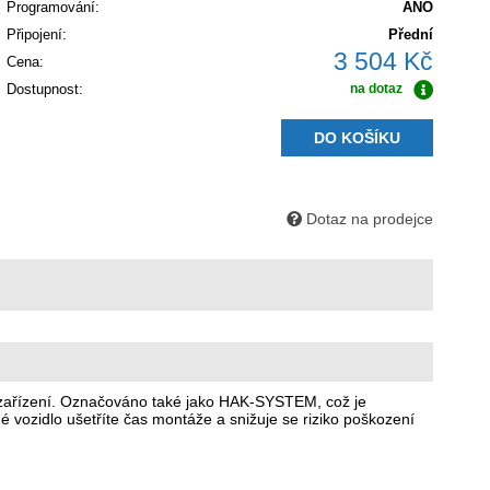
Programování:
ANO
Připojení:
Přední
3 504 Kč
Cena:
Dostupnost:
na dotaz
DO KOŠÍKU
Dotaz na prodejce
á zařízení. Označováno také jako HAK-SYSTEM, což je
 vozidlo ušetříte čas montáže a snižuje se riziko poškození