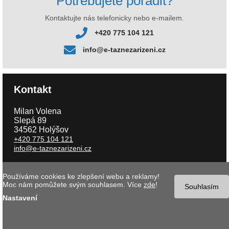
Potřebujete poradit?
Kontaktujte nás telefonicky nebo e-mailem.
+420 775 104 121
info@e-taznezarizeni.cz
Kontakt
Milan Volena
Slepá 89
34562 Holýšov
+420 775 104 121
info@e-taznezarizeni.cz
Používáme cookies ke zlepšení webu a reklamy!
Copyright © 2026 e-taznezarizeni.cz | Aktualizace 06.08.2026 |
Tvorba
Moc nám pomůžete svým souhlasem. Více
zde
!
internetového obchodu
- MK software |
Nastavení cookies
Souhlasím
Nastavení