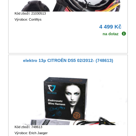
Kód zboží: 21030513
Výrobce: ConWys
4 499 Kč
na dotaz
elektro 13p CITROËN DS5 02/2012- (748613)
Kód zboží: 748613
Výrobce: Erich Jaeger