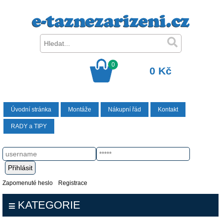
0
0 Kč
Úvodní stránka
Montáže
Nákupní řád
Kontakt
RADY a TIPY
Zapomenuté heslo
Registrace
KATEGORIE