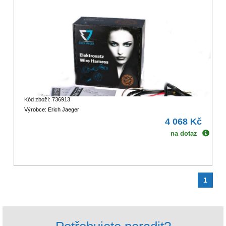
Kód zboží: 736913
Výrobce: Erich Jaeger
4 068 Kč
na dotaz
1