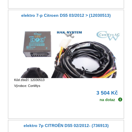
elektro 7-p Citroen DS5 03/2012 > (12030513)
Kód zboží: 12030513
Výrobce: ConWys
3 504 Kč
na dotaz
elektro 7p CITROËN DS5 02/2012- (736913)