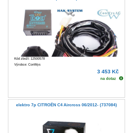
Kód zboží: 12500578
Výrobce: ConWys
3 453 Kč
na dotaz
elektro 7p CITROËN C4 Aircross 06/2012- (737084)