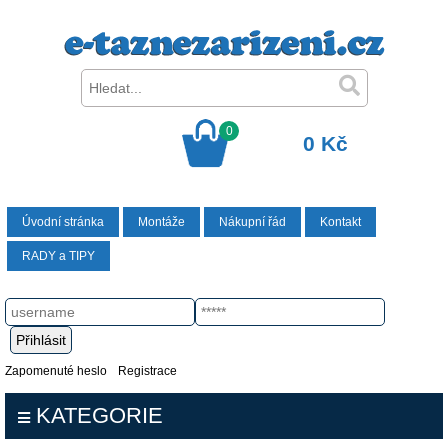
0
0 Kč
Úvodní stránka
Montáže
Nákupní řád
Kontakt
RADY a TIPY
Zapomenuté heslo
Registrace
KATEGORIE