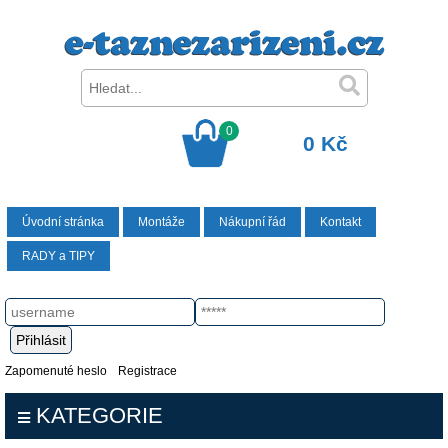
0
0 Kč
Úvodní stránka
Montáže
Nákupní řád
Kontakt
RADY a TIPY
Zapomenuté heslo
Registrace
KATEGORIE