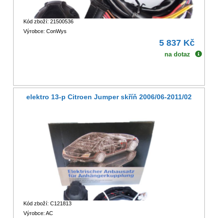
Kód zboží: 21500536
Výrobce: ConWys
5 837 Kč
na dotaz
elektro 13-p Citroen Jumper skříň 2006/06-2011/02
Kód zboží: C121813
Výrobce: AC