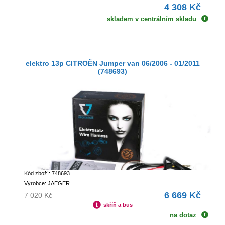
4 308 Kč
skladem v centrálním skladu
elektro 13p CITROËN Jumper van 06/2006 - 01/2011
(748693)
Kód zboží: 748693
Výrobce: JAEGER
6 669 Kč
7 020 Kč
skříň a bus
na dotaz