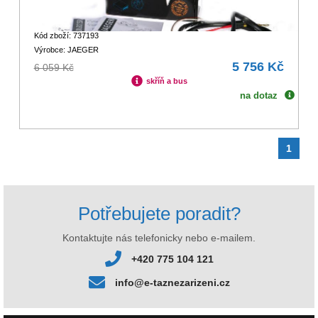
Kód zboží: 737193
Výrobce: JAEGER
5 756 Kč
6 059 Kč
skříň a bus
na dotaz
1
Potřebujete poradit?
Kontaktujte nás telefonicky nebo e-mailem.
+420 775 104 121
info@e-taznezarizeni.cz