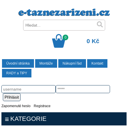
0
0 Kč
Úvodní stránka
Montáže
Nákupní řád
Kontakt
RADY a TIPY
Zapomenuté heslo
Registrace
KATEGORIE