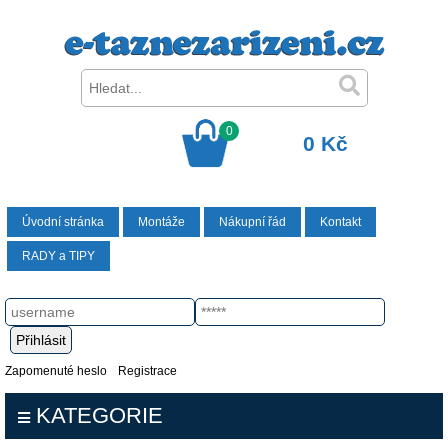
0
0 Kč
Úvodní stránka
Montáže
Nákupní řád
Kontakt
RADY a TIPY
Zapomenuté heslo
Registrace
KATEGORIE