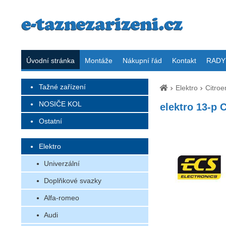
Úvodní stránka
Montáže
Nákupní řád
Kontakt
RADY 
Tažné zařízení
Elektro
Citroe
NOSIČE KOL
elektro 13-p 
Ostatní
Elektro
Univerzální
Doplňkové svazky
Alfa-romeo
Audi