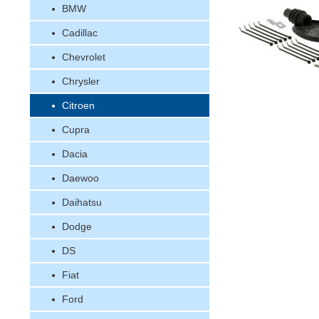
BMW
Cadillac
Chevrolet
Chrysler
Citroen
Cupra
Dacia
Daewoo
Daihatsu
Dodge
DS
Fiat
Ford