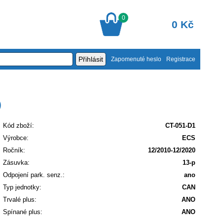
0
0 Kč
Zapomenuté heslo
Registrace
)
Kód zboží:
CT-051-D1
Výrobce:
ECS
Ročník:
12/2010-12/2020
Zásuvka:
13-p
Odpojení park. senz.:
ano
Typ jednotky:
CAN
Trvalé plus:
ANO
Spínané plus:
ANO