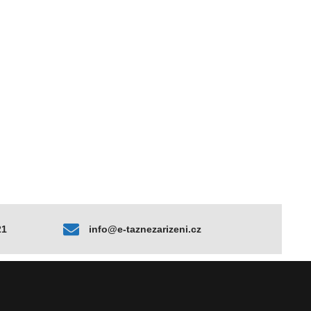
21
info@e-taznezarizeni.cz