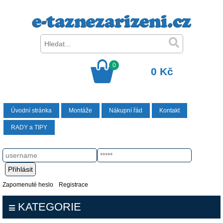
0
0 Kč
Úvodní stránka
Montáže
Nákupní řád
Kontakt
RADY a TIPY
Zapomenuté heslo
Registrace
KATEGORIE