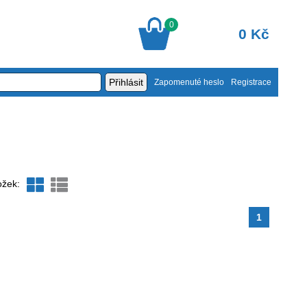
0
0 Kč
Zapomenuté heslo
Registrace
ožek:
1