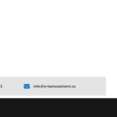
21
info@e-taznezarizeni.cz