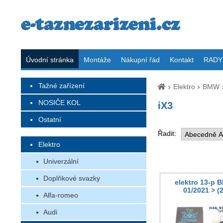
Úvodní stránka
Montáže
Nákupní řád
Kontakt
RADY 
Tažné zařízení
Elektro
BMW
NOSIČE KOL
iX3
Ostatní
Řadit:
Elektro
Univerzální
Doplňkové svazky
elektro 13-p 
01/2021 > (
Alfa-romeo
Audi