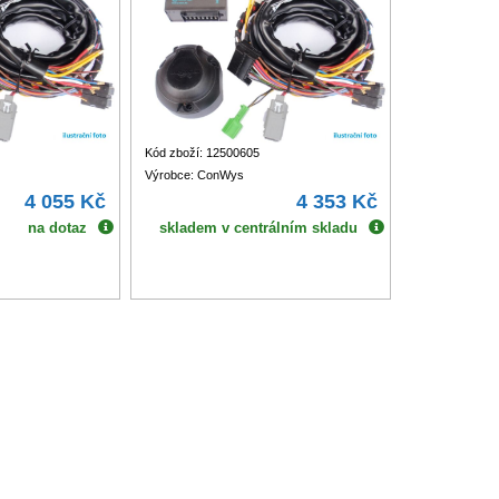
Kód zboží: 12500605
Výrobce: ConWys
4 055 Kč
4 353 Kč
na dotaz
skladem v centrálním skladu