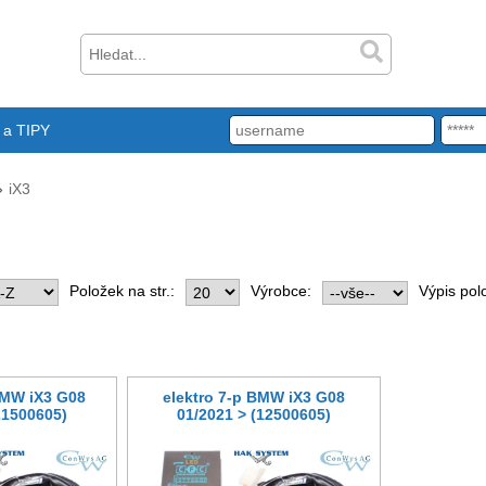
a TIPY
iX3
Položek na str.:
Výrobce:
Výpis pol
BMW iX3 G08
elektro 7-p BMW iX3 G08
21500605)
01/2021 > (12500605)