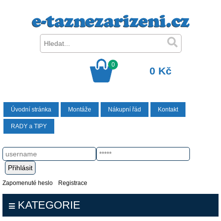
0
0 Kč
Úvodní stránka
Montáže
Nákupní řád
Kontakt
RADY a TIPY
Zapomenuté heslo
Registrace
KATEGORIE