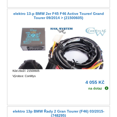
elektro 13-p BMW 2er F45 F46 Active Tourer/ Grand
Tourer 09/2014 > (21500605)
Kód zboží: 21500605
Výrobce: ConWys
4 055 Kč
na dotaz
elektro 13p BMW Řady 2 Gran Tourer (F46) 03/2015-
(748295)