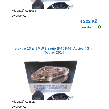
Kód zboží: C043013
Výrobce: AC
4 222 Kč
na dotaz
elektro 13-p BMW 2-serie (F45 F46) Active / Gran
Tourer 2014-
Kód zboží: C043113
Výrobce: AC