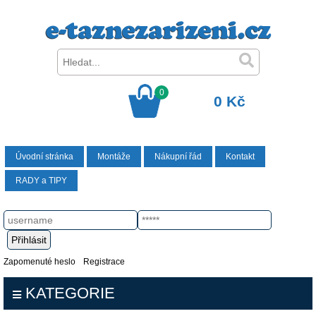
0
0 Kč
Úvodní stránka
Montáže
Nákupní řád
Kontakt
RADY a TIPY
Zapomenuté heslo
Registrace
KATEGORIE