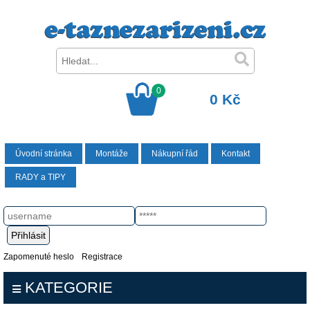
0
0 Kč
Úvodní stránka
Montáže
Nákupní řád
Kontakt
RADY a TIPY
Zapomenuté heslo
Registrace
KATEGORIE