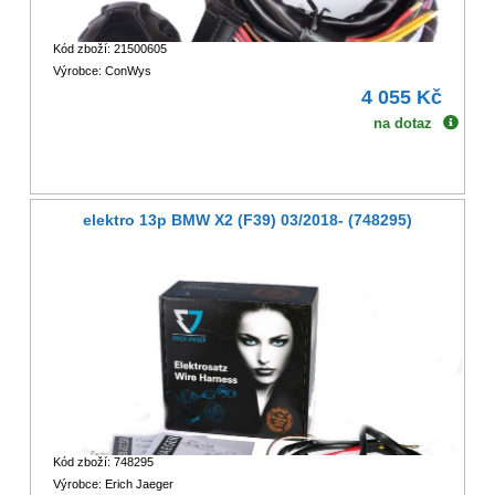
Kód zboží: 21500605
Výrobce: ConWys
4 055 Kč
na dotaz
elektro 13p BMW X2 (F39) 03/2018- (748295)
Kód zboží: 748295
Výrobce: Erich Jaeger