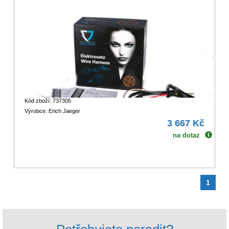
Kód zboží: 737305
Výrobce: Erich Jaeger
3 667 Kč
na dotaz
1