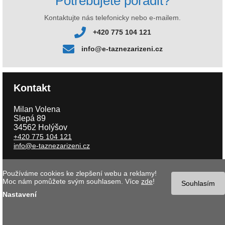
Potřebujete poradit?
Kontaktujte nás telefonicky nebo e-mailem.
+420 775 104 121
info@e-taznezarizeni.cz
Kontakt
Milan Volena
Slepá 89
34562 Holýšov
+420 775 104 121
info@e-taznezarizeni.cz
Používáme cookies ke zlepšení webu a reklamy!
Copyright © 2026 e-taznezarizeni.cz | Aktualizace 08.08.2026 |
Tvorba
Moc nám pomůžete svým souhlasem. Více
zde
!
internetového obchodu
- MK software |
Nastavení cookies
Souhlasím
Nastavení