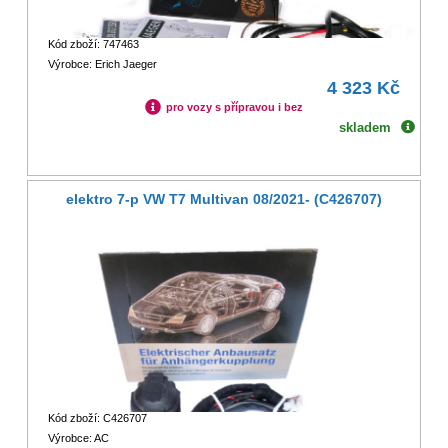
Kód zboží: 747463
Výrobce: Erich Jaeger
4 323 Kč
pro vozy s přípravou i bez
skladem
elektro 7-p VW T7 Multivan 08/2021- (C426707)
Kód zboží: C426707
Výrobce: AC