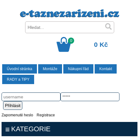
0
0 Kč
Úvodní stránka
Montáže
Nákupní řád
Kontakt
RADY a TIPY
Zapomenuté heslo
Registrace
KATEGORIE