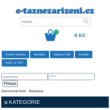
0
0 Kč
Úvodní stránka
Montáže
Nákupní řád
Kontakt
RADY a TIPY
Zapomenuté heslo
Registrace
KATEGORIE