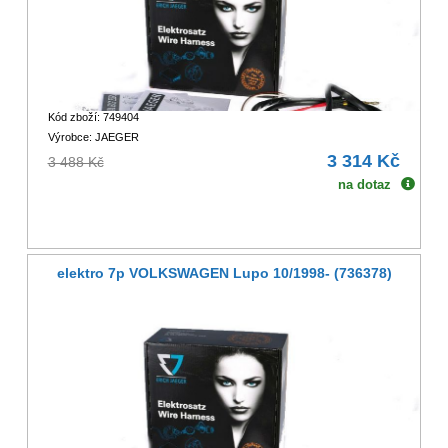
Kód zboží: 749404
Výrobce: JAEGER
3 314 Kč
3 488 Kč
na dotaz
elektro 7p VOLKSWAGEN Lupo 10/1998- (736378)