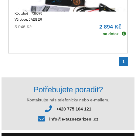
Kód zboží: 736378
Výrobce: JAEGER
2 894 Kč
3 046 Kč
na dotaz
1
Potřebujete poradit?
Kontaktujte nás telefonicky nebo e-mailem.
+420 775 104 121
info@e-taznezarizeni.cz