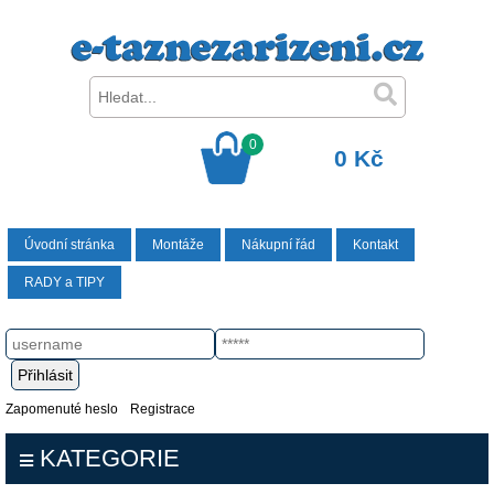
0
0 Kč
Úvodní stránka
Montáže
Nákupní řád
Kontakt
RADY a TIPY
Zapomenuté heslo
Registrace
KATEGORIE