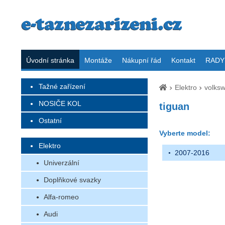
Úvodní stránka
Montáže
Nákupní řád
Kontakt
RADY 
Tažné zařízení
Elektro
volks
NOSIČE KOL
tiguan
Ostatní
Vyberte model:
Elektro
2007-2016
Univerzální
Doplňkové svazky
Alfa-romeo
Audi