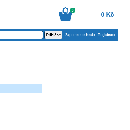
0
0 Kč
Zapomenuté heslo
Registrace