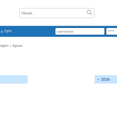
a TIPY
wagen
tiguan
2016-