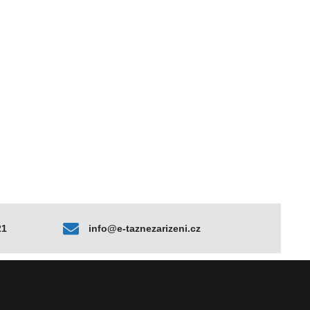
21
info@e-taznezarizeni.cz