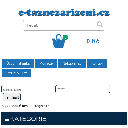
0
0 Kč
Úvodní stránka
Montáže
Nákupní řád
Kontakt
RADY a TIPY
Zapomenuté heslo
Registrace
KATEGORIE