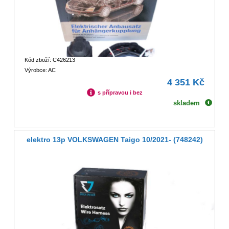
Kód zboží: C426213
Výrobce: AC
4 351 Kč
s přípravou i bez
skladem
elektro 13p VOLKSWAGEN Taigo 10/2021- (748242)