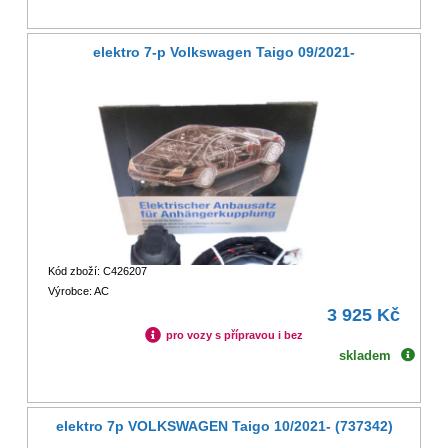
elektro 7-p Volkswagen Taigo 09/2021-
Kód zboží: C426207
Výrobce: AC
3 925 Kč
pro vozy s přípravou i bez
skladem
elektro 7p VOLKSWAGEN Taigo 10/2021- (737342)