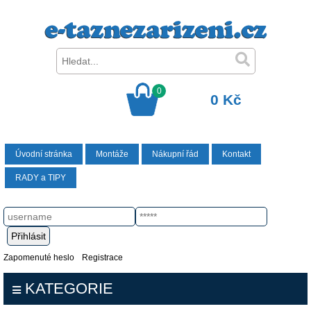
0
0 Kč
Úvodní stránka
Montáže
Nákupní řád
Kontakt
RADY a TIPY
Zapomenuté heslo
Registrace
KATEGORIE