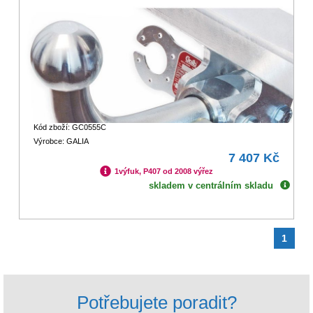
Kód zboží: GC0555C
Výrobce: GALIA
7 407 Kč
1výfuk, P407 od 2008 výřez
skladem v centrálním skladu
1
Potřebujete poradit?