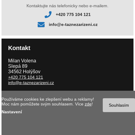
Kontaktujte nás telefonicky nebo e-mailem.
+420 775 104 121
info@e-taznezarizeni.cz
Kontakt
Milan Volena
Slepá 89
34562 Holýšov
+420 775 104 121
info@e-taznezarizeni.cz
Používáme cookies ke zlepšení webu a reklamy!
Copyright © 2026 e-taznezarizeni.cz | Aktualizace 07.08.2026 |
Tvorba
Moc nám pomůžete svým souhlasem. Více
zde
!
internetového obchodu
- MK software |
Nastavení cookies
Souhlasím
Nastavení