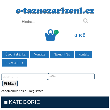
0
0 Kč
Úvodní stránka
Montáže
Nákupní řád
Kontakt
RADY a TIPY
Zapomenuté heslo
Registrace
KATEGORIE