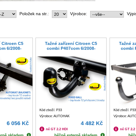
Položek na str.:
Výrobce:
Výpi
í Citroen C5
Tažné zařízení Citroen C5
Tažné za
om 6/2008-
combi P407com 6/2008-
combi 
Kód zboží: P33
Kód zboží: P3
Výrobce: AUTOHAK
Výrobce: AU
6 056 Kč
4 482 Kč
né GT 2.2 HDI
né GT 2.2
erně skladem
běžně externě skladem
běž