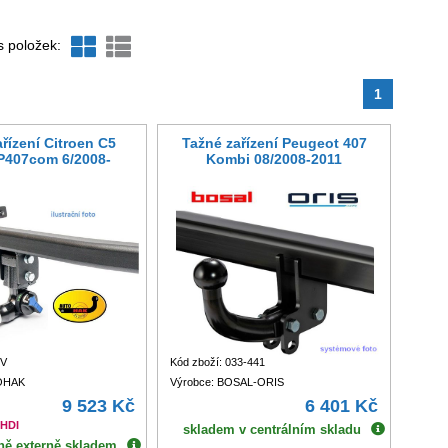
s položek:
1
řízení Citroen C5
Tažné zařízení Peugeot 407
P407com 6/2008-
Kombi 08/2008-2011
3V
Kód zboží: 033-441
TOHAK
Výrobce: BOSAL-ORIS
9 523 Kč
6 401 Kč
 HDI
skladem v centrálním skladu
ně externě skladem