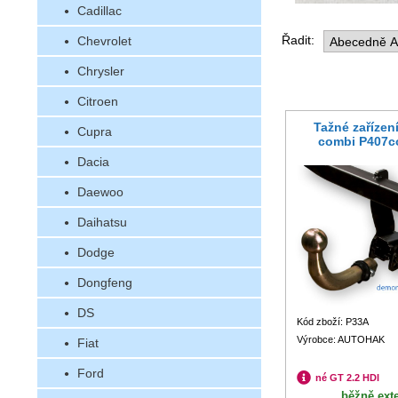
Cadillac
Řadit:
Chevrolet
Chrysler
Citroen
Tažné zařízen
Cupra
combi P407c
Dacia
Daewoo
Daihatsu
Dodge
Dongfeng
DS
Kód zboží: P33A
Výrobce: AUTOHAK
Fiat
Ford
né GT 2.2 HDI
běžně ext