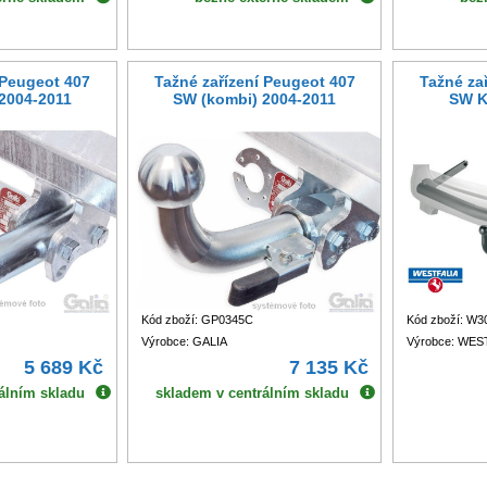
 Peugeot 407
Tažné zařízení Peugeot 407
Tažné za
2004-2011
SW (kombi) 2004-2011
SW K
Kód zboží: GP0345C
Kód zboží: W3
Výrobce: GALIA
Výrobce: WES
5 689 Kč
7 135 Kč
álním skladu
skladem v centrálním skladu