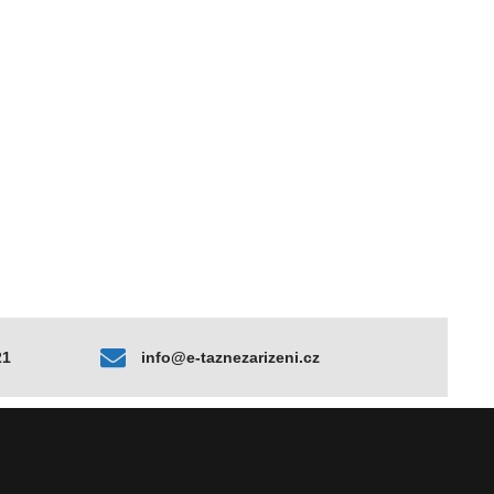
21
info@e-taznezarizeni.cz