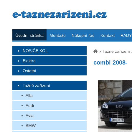
Úvodní stránka
Montáže
Nákupní řád
Kontakt
RADY 
NOSIČE KOL
Tažné zařízení
Elektro
combi 2008-
Ostatní
Tažné zařízení
Alfa
Audi
Avia
BMW