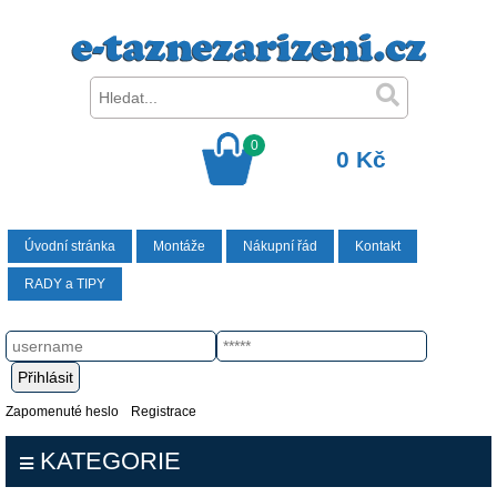
0
0 Kč
Úvodní stránka
Montáže
Nákupní řád
Kontakt
RADY a TIPY
Zapomenuté heslo
Registrace
KATEGORIE