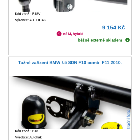
Kód zboží: B18V
Výrobce: AUTOHAK
9 154 Kč
né M, hybrid
běžně externě skladem
Tažné zařízení BMW ř.5 SDN F10 combi F11 2010-
Kód zboží: B18
Výrobce: Autohak