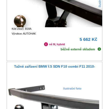
Kód zboží: B18A
Výrobce: AUTOHAK
5 662 Kč
né M, hybrid
běžně externě skladem
Tažné zařízení BMW ř.5 SDN F10 combi F11 2010-