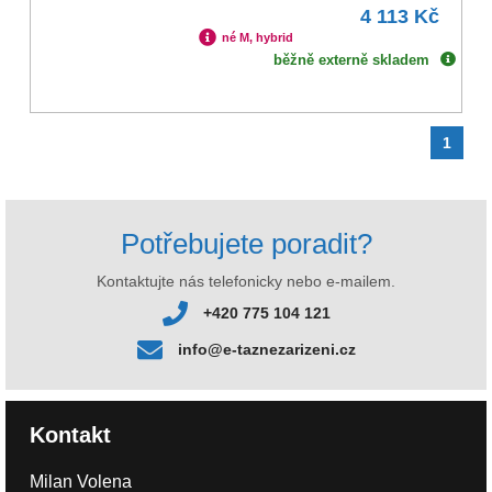
4 113 Kč
né M, hybrid
běžně externě skladem
1
Potřebujete poradit?
Kontaktujte nás telefonicky nebo e-mailem.
+420 775 104 121
info@e-taznezarizeni.cz
Kontakt
Milan Volena