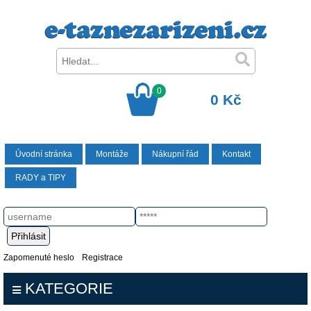
0
0 Kč
Úvodní stránka
Montáže
Nákupní řád
Kontakt
RADY a TIPY
Zapomenuté heslo
Registrace
KATEGORIE